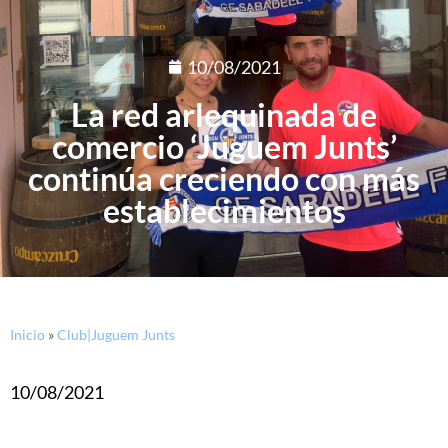
10/08/2021
La red arlequinada de
comercio ‘Juguem Junts’
continúa creciendo con más
establecimientos
Inicio
»
Club|Juguem Junts
10/08/2021