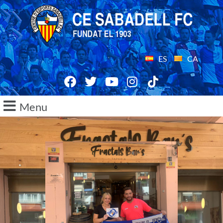
ES
CA
Menu