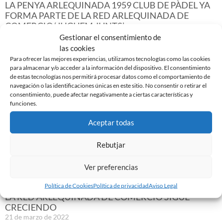
LA PENYA ARLEQUINADA 1959 CLUB DE PÀDEL YA
FORMA PARTE DE LA RED ARLEQUINADA DE
COMERCIO ‘JUGUEM JUNTS’
25 de marzo de 2022
Gestionar el consentimiento de
las cookies
Leer más »
Para ofrecer las mejores experiencias, utilizamos tecnologías como las cookies
para almacenar y/o acceder a la información del dispositivo. El consentimiento
de estas tecnologías nos permitirá procesar datos como el comportamiento de
navegación o las identificaciones únicas en este sitio. No consentir o retirar el
consentimiento, puede afectar negativamente a ciertas características y
funciones.
Aceptar todas
Rebutjar
Ver preferencias
Política de Cookies
Política de privacidad
Aviso Legal
LA RED ARLEQUINADA DE COMERCIO SIGUE
CRECIENDO
21 de marzo de 2022