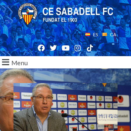
ES
CA
Menu