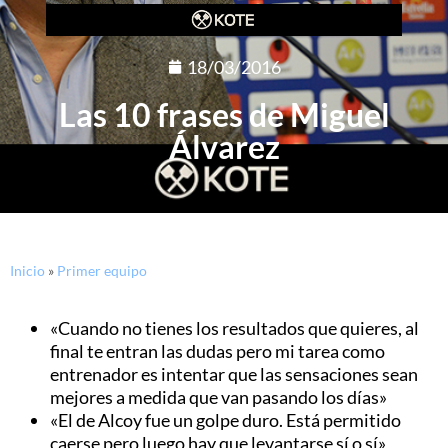
18/03/2016
Las 10 frases de Miguel
Álvarez
Inicio
»
Primer equipo
«Cuando no tienes los resultados que quieres, al
final te entran las dudas pero mi tarea como
entrenador es intentar que las sensaciones sean
mejores a medida que van pasando los días»
«El de Alcoy fue un golpe duro. Está permitido
caerse pero luego hay que levantarse sí o sí»