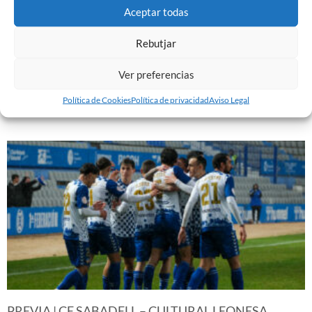
Aceptar todas
Rebutjar
EL SABADELL EMPATA ANTE LA CULTURAL EN LA
NOVA CREU ALTA
Ver preferencias
10 de marzo de 2024
Política de Cookies
Política de privacidad
Aviso Legal
Leer más »
PREVIA | CE SABADELL – CULTURAL LEONESA