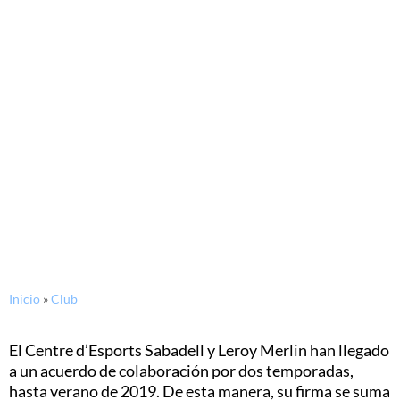
01/02/2018
Leroy Merlin y el CE Sabadell
renuevan su acuerdo de
patrocinio por dos
temporadas
Inicio
»
Club
El Centre d’Esports Sabadell y Leroy Merlin han llegado
a un acuerdo de colaboración por dos temporadas,
hasta verano de 2019. De esta manera, su firma se suma