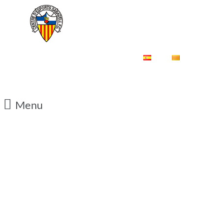
ES
CA
Menu