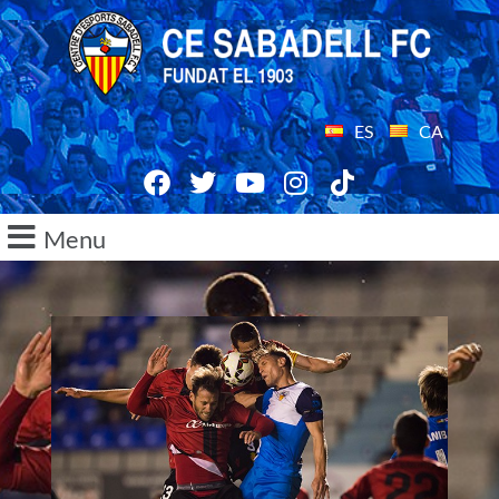
ES
CA
Menu