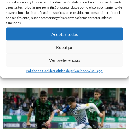
para almacenar y/o acceder a la información del dispositivo. El consentimiento
de estas tecnologías nos permitirá procesar datos como el comportamiento de
navegación o las identificaciones únicas en este sitio. No consentir o retirar el
consentimiento, puede afectar negativamente a ciertas características y
funciones.
Aceptar todas
Rebutjar
PREVIA | CE SABADELL – CULTURAL LEONESA
Ver preferencias
9 de marzo de 2024
Política de Cookies
Política de privacidad
Aviso Legal
Leer más »