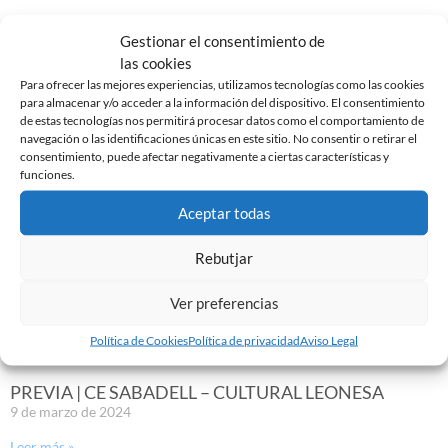
EL SABADELL EMPATA ANTE LA CULTURAL EN LA
Gestionar el consentimiento de
NOVA CREU ALTA
las cookies
10 de marzo de 2024
Para ofrecer las mejores experiencias, utilizamos tecnologías como las cookies
Leer más »
para almacenar y/o acceder a la información del dispositivo. El consentimiento
de estas tecnologías nos permitirá procesar datos como el comportamiento de
navegación o las identificaciones únicas en este sitio. No consentir o retirar el
consentimiento, puede afectar negativamente a ciertas características y
funciones.
Aceptar todas
Rebutjar
Ver preferencias
Política de Cookies
Política de privacidad
Aviso Legal
PREVIA | CE SABADELL – CULTURAL LEONESA
9 de marzo de 2024
Leer más »