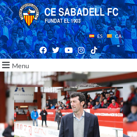
ES
CA
Menu