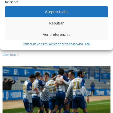
funciones.
Aceptar todas
Rebutjar
Ver preferencias
EL SABADELL EMPATA ANTE LA CULTURAL EN LA
NOVA CREU ALTA
Política de Cookies
Política de privacidad
Aviso Legal
10 de marzo de 2024
Leer más »