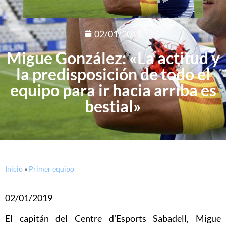
02/01/2019
Migue González: «La actitud y
la predisposición de todo el
equipo para ir hacia arriba es
bestial»
Inicio
»
Primer equipo
02/01/2019
El capitán del Centre d’Esports Sabadell, Migue