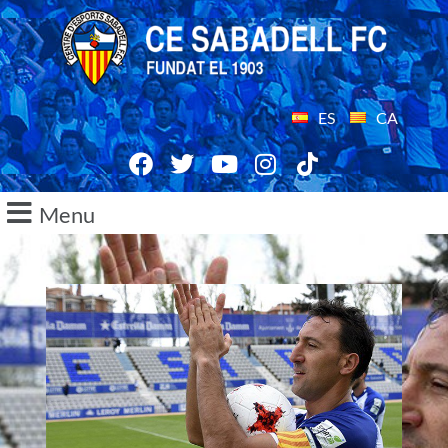
ES
CA
Menu