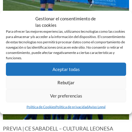
Gestionar el consentimiento de
EL SABADELL EMPATA ANTE LA CULTURAL EN LA
las cookies
NOVA CREU ALTA
Para ofrecer las mejores experiencias, utilizamos tecnologías como las cookies
10 de marzo de 2024
para almacenar y/o acceder a la información del dispositivo. El consentimiento
de estas tecnologías nos permitirá procesar datos como el comportamiento de
Leer más »
navegación o las identificaciones únicas en este sitio. No consentir o retirar el
consentimiento, puede afectar negativamente a ciertas características y
funciones.
Aceptar todas
Rebutjar
Ver preferencias
Política de Cookies
Política de privacidad
Aviso Legal
PREVIA | CE SABADELL – CULTURAL LEONESA