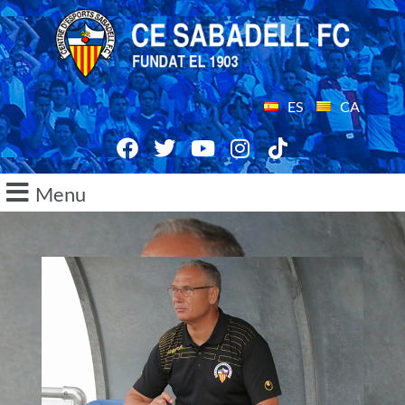
ES
CA
Menu