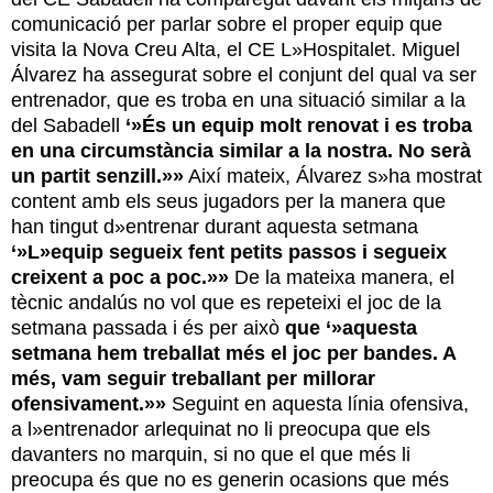
comunicació per parlar sobre el proper equip que
visita la Nova Creu Alta, el CE L»Hospitalet. Miguel
Álvarez ha assegurat sobre el conjunt del qual va ser
entrenador, que es troba en una situació similar a la
del Sabadell
‘»És un equip molt renovat i es troba
en una circumstància similar a la nostra. No serà
un partit senzill.»»
Així mateix, Álvarez s»ha mostrat
content amb els seus jugadors per la manera que
han tingut d»entrenar durant aquesta setmana
‘»L»equip segueix fent petits passos i segueix
creixent a poc a poc.»»
De la mateixa manera, el
tècnic andalús no vol que es repeteixi el joc de la
setmana passada i és per això
que ‘»aquesta
setmana hem treballat més el joc per bandes. A
més, vam seguir treballant per millorar
ofensivament.»»
Seguint en aquesta línia ofensiva,
a l»entrenador arlequinat no li preocupa que els
davanters no marquin, si no que el que més li
preocupa és que no es generin ocasions que més