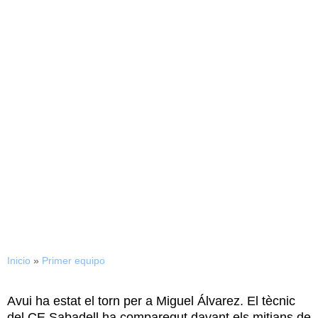
25/09/2015
Miguel Álvarez: ‘»El treball
d»aquesta setmana ha
estat espectacular i l»equip
segueix creixent a poc a
poc»»
Inicio
»
Primer equipo
Avui ha estat el torn per a Miguel Álvarez. El tècnic
del CE Sabadell ha comparegut davant els mitjans de