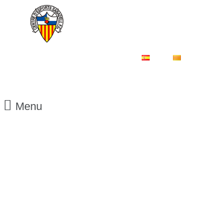
ES
CA
Menu