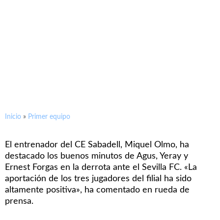
29/10/2014
Olmo destaca la aportación
de los jugadores del filial ante
el Sevilla FC
Inicio
»
Primer equipo
El entrenador del CE Sabadell, Miquel Olmo, ha
destacado los buenos minutos de Agus, Yeray y
Ernest Forgas en la derrota ante el Sevilla FC. «La
aportación de los tres jugadores del filial ha sido
altamente positiva», ha comentado en rueda de
prensa.