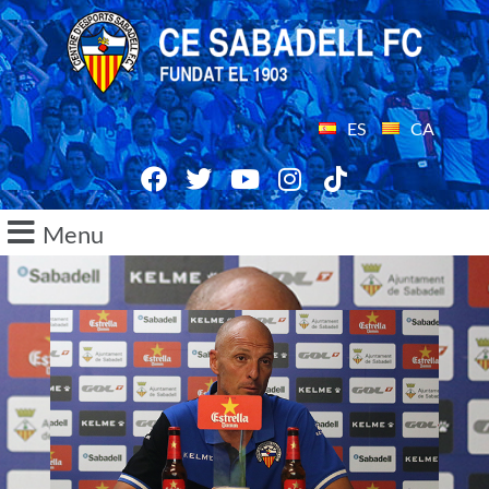
ES
CA
Menu