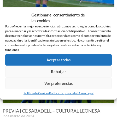
EL SABADELL EMPATA ANTE LA CULTURAL EN LA
Gestionar el consentimiento de
NOVA CREU ALTA
las cookies
10 de marzo de 2024
Para ofrecer las mejores experiencias, utilizamos tecnologías como las cookies
para almacenar y/o acceder a la información del dispositivo. El consentimiento
Leer más »
de estas tecnologías nos permitirá procesar datos como el comportamiento de
navegación o las identificaciones únicas en este sitio. No consentir o retirar el
consentimiento, puede afectar negativamente a ciertas características y
funciones.
Aceptar todas
Rebutjar
Ver preferencias
Política de Cookies
Política de privacidad
Aviso Legal
PREVIA | CE SABADELL – CULTURAL LEONESA
9 de marzo de 2024