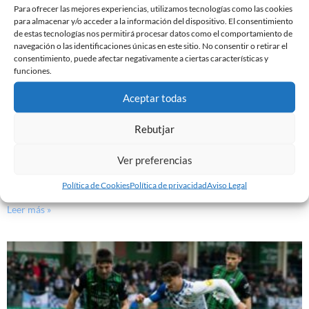
Para ofrecer las mejores experiencias, utilizamos tecnologías como las cookies
para almacenar y/o acceder a la información del dispositivo. El consentimiento
de estas tecnologías nos permitirá procesar datos como el comportamiento de
navegación o las identificaciones únicas en este sitio. No consentir o retirar el
consentimiento, puede afectar negativamente a ciertas características y
funciones.
Aceptar todas
Rebutjar
Ver preferencias
PREVIA | CE SABADELL – CULTURAL LEONESA
9 de marzo de 2024
Política de Cookies
Política de privacidad
Aviso Legal
Leer más »