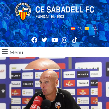
ES
CA
Menu