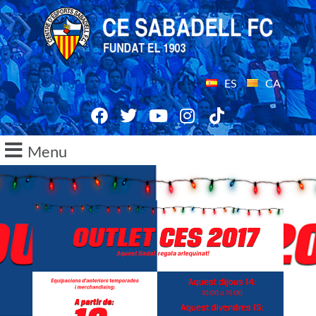
ES
CA
Menu