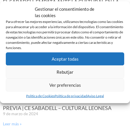
EL SABADELL EMPATA ANTE LA CULTURAL EN LA
NOVA CREU ALTA
Gestionar el consentimiento de
10 de marzo de 2024
las cookies
Para ofrecer las mejores experiencias, utilizamos tecnologías como las cookies
Leer más »
para almacenar y/o acceder a la información del dispositivo. El consentimiento
de estas tecnologías nos permitirá procesar datos como el comportamiento de
navegación o las identificaciones únicas en este sitio. No consentir o retirar el
consentimiento, puede afectar negativamente a ciertas características y
funciones.
Aceptar todas
Rebutjar
Ver preferencias
Política de Cookies
Política de privacidad
Aviso Legal
PREVIA | CE SABADELL – CULTURAL LEONESA
9 de marzo de 2024
Leer más »