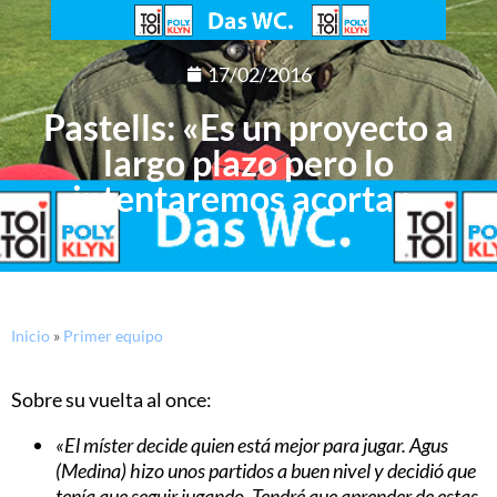
17/02/2016
Pastells: «Es un proyecto a
largo plazo pero lo
intentaremos acortar»
Inicio
»
Primer equipo
Sobre su vuelta al once:
«El míster decide quien está mejor para jugar. Agus
(Medina) hizo unos partidos a buen nivel y decidió que
tenía que seguir jugando. Tendré que aprender de estas