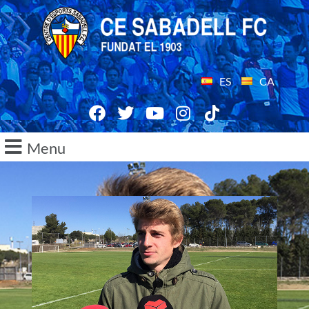
ES
CA
Menu