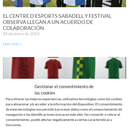
EL CENTRE D’ESPORTS SABADELL Y FESTIVAL
OBSERVA LLEGAN A UN ACUERDO DE
COLABORACIÓN
24 de enero de 2023
Leer más »
Gestionar el consentimiento de
las cookies
Para ofrecer las mejores experiencias, utilizamos tecnologías como las cookies
para almacenar y/o acceder a la información del dispositivo. El consentimiento
de estas tecnologías nos permitirá procesar datos como el comportamiento de
navegación o las identificaciones únicas en este sitio. No consentir o retirar el
consentimiento, puede afectar negativamente a ciertas características y
funciones.
ARLEQUINADO! YA PUEDES VOTAR ENTRE LAS 4