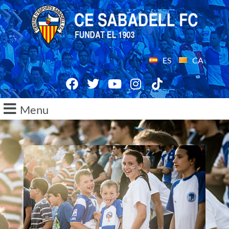
ES
CA
Menu