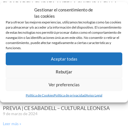
EL SABADELL EMPATA ANTE LA CULTURAL EN LA
NOVA CREU ALTA
Gestionar el consentimiento de
10 de marzo de 2024
las cookies
Para ofrecer las mejores experiencias, utilizamos tecnologías como las cookies
Leer más »
para almacenar y/o acceder a la información del dispositivo. El consentimiento
de estas tecnologías nos permitirá procesar datos como el comportamiento de
navegación o las identificaciones únicas en este sitio. No consentir o retirar el
consentimiento, puede afectar negativamente a ciertas características y
funciones.
Aceptar todas
Rebutjar
Ver preferencias
Política de Cookies
Política de privacidad
Aviso Legal
PREVIA | CE SABADELL – CULTURAL LEONESA
9 de marzo de 2024
Leer más »