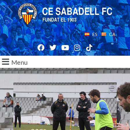
ES
CA
Menu