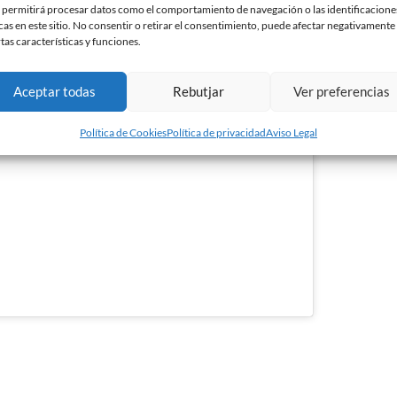
 permitirá procesar datos como el comportamiento de navegación o las identificacione
cas en este sitio. No consentir o retirar el consentimiento, puede afectar negativamente
rtas características y funciones.
— FutbolBaseCESabadell
 base.
(@FutbolBaseCES)
April 3,
kies de marketing y
DSLMA
2016
ontenido
Aceptar todas
Rebutjar
Ver preferencias
Política de Cookies
Política de privacidad
Aviso Legal