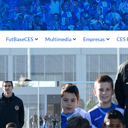
FutBaseCES
Multimedia
Empresas
CES 