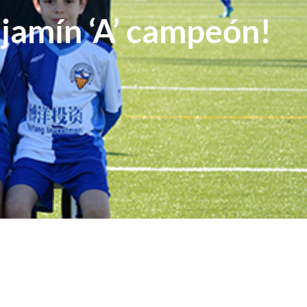
jamín ‘A’ campeón!