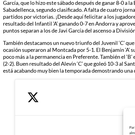
García, que lo hizo este sábado después de ganar 8-0 a la
Sabadellenca, segundo clasificado. A falta de cuatro jorna
partidos por victorias. ¡Desde aquí felicitar a los jugado
resultado del Infantil ‘A’ ganando 0-7 en Andorra y aprov
puntos separan a los de Javi García del ascenso a Divisió
También destacamos un nuevo triunfo del Juvenil ‘C’ que no
ocasión superaron al Montcada por 5-1. El Benjamín ‘A’ s
poco más a la permanencia en Preferente. También el ‘B’ 
(2-2). Buen resultado del Alevín ‘C’ que goleó 10-3 al Sa
está acabando muy bien la temporada demostrando una c
Par
alm