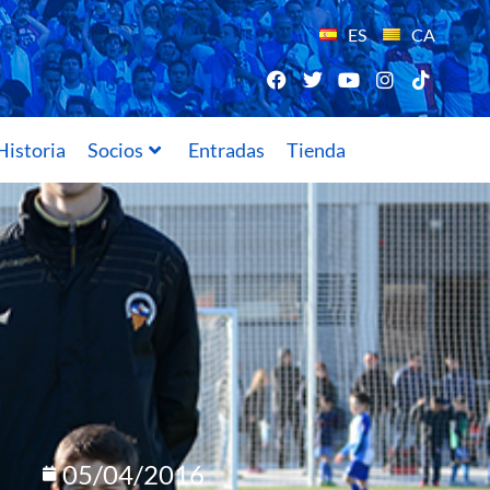
ES
CA
Historia
Socios
Entradas
Tienda
05/04/2016