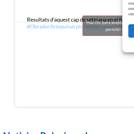
nos
úni
cie
Resultats d’aquest cap de setmana en el futbol
Haz clic para aceptar coo
#ObradorArlequinat
pic.twitter.com/zVhhP
permitir este c