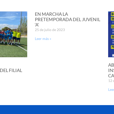
EN MARCHA LA
PRETEMPORADA DEL JUVENIL
‘A’
25 de julio de 2023
Leer más »
AB
EL FILIAL
IN
CA
12 
Lee