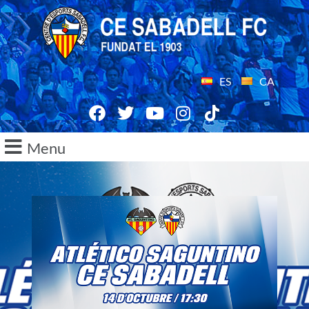
ES
CA
Menu