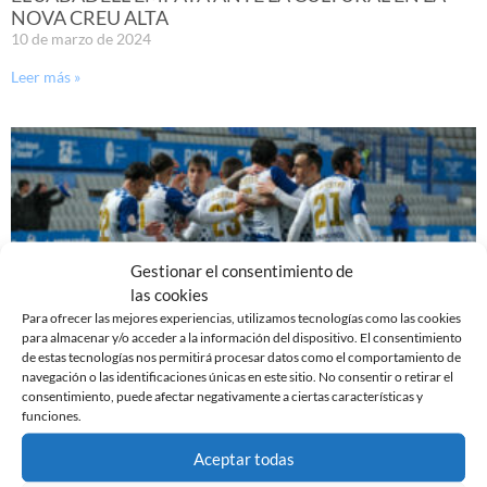
NOVA CREU ALTA
10 de marzo de 2024
Leer más »
Gestionar el consentimiento de
las cookies
Para ofrecer las mejores experiencias, utilizamos tecnologías como las cookies
para almacenar y/o acceder a la información del dispositivo. El consentimiento
de estas tecnologías nos permitirá procesar datos como el comportamiento de
navegación o las identificaciones únicas en este sitio. No consentir o retirar el
PREVIA | CE SABADELL – CULTURAL LEONESA
consentimiento, puede afectar negativamente a ciertas características y
9 de marzo de 2024
funciones.
Leer más »
Aceptar todas