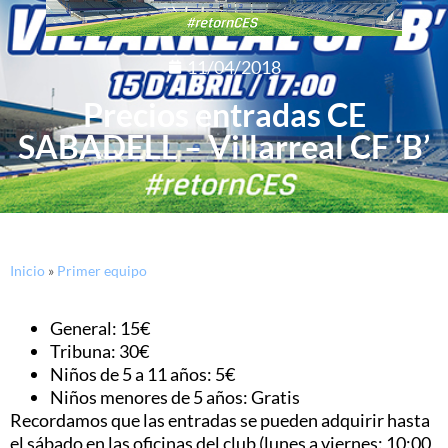
11/04/2018
Precios entradas CE
SABADELL – Villarreal CF ‘B’
Inicio
»
Primer equipo
General: 15€
Tribuna: 30€
Niños de 5 a 11 años: 5€
Niños menores de 5 años: Gratis
Recordamos que las entradas se pueden adquirir hasta
el sábado en las oficinas del club (lunes a viernes: 10:00