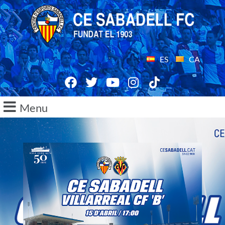
ES
CA
Menu