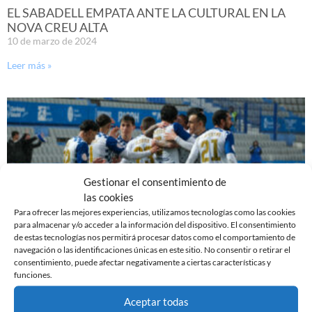
EL SABADELL EMPATA ANTE LA CULTURAL EN LA
NOVA CREU ALTA
10 de marzo de 2024
Leer más »
Gestionar el consentimiento de
las cookies
Para ofrecer las mejores experiencias, utilizamos tecnologías como las cookies
para almacenar y/o acceder a la información del dispositivo. El consentimiento
de estas tecnologías nos permitirá procesar datos como el comportamiento de
navegación o las identificaciones únicas en este sitio. No consentir o retirar el
consentimiento, puede afectar negativamente a ciertas características y
PREVIA | CE SABADELL – CULTURAL LEONESA
funciones.
9 de marzo de 2024
Aceptar todas
Leer más »