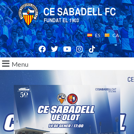
ES
CA
Menu