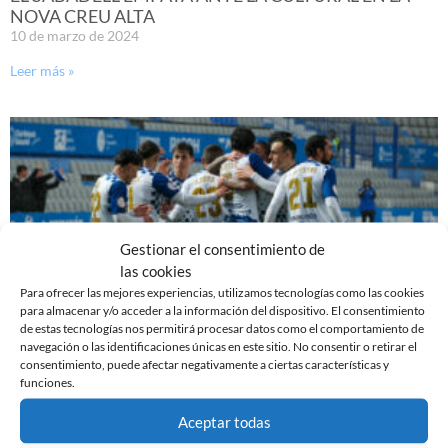
NOVA CREU ALTA
10 de marzo de 2024
Leer más »
Gestionar el consentimiento de
las cookies
Para ofrecer las mejores experiencias, utilizamos tecnologías como las cookies
para almacenar y/o acceder a la información del dispositivo. El consentimiento
de estas tecnologías nos permitirá procesar datos como el comportamiento de
navegación o las identificaciones únicas en este sitio. No consentir o retirar el
PREVIA | CE SABADELL – CULTURAL LEONESA
consentimiento, puede afectar negativamente a ciertas características y
9 de marzo de 2024
funciones.
Leer más »
Aceptar todas