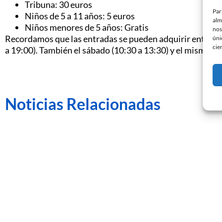
Tribuna: 30 euros
Par
Niños de 5 a 11 años: 5 euros
alm
Niños menores de 5 años: Gratis
nos
Recordamos que las entradas se pueden adquirir entre sem
úni
cie
a 19:00). También el sábado (10:30 a 13:30) y el mismo dí
Noticias Relacionadas