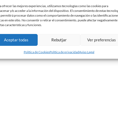
a ofrecer las mejores experiencias, utilizamos tecnologías como las cookies para
acenar y/o acceder a la información del dispositivo. El consentimiento de estas tecnolo
 permitirá procesar datos como el comportamiento de navegación o las identificacione
ana en las oficinas del club (10:00 a 14:00 y 16:30
cas en este sitio. No consentir o retirar el consentimiento, puede afectar negativamente
rtas características y funciones.
a de partido una hora antes de su comienzo.
Aceptar todas
Rebutjar
Ver preferencias
Política de Cookies
Política de privacidad
Aviso Legal