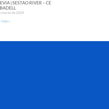
EVIA | SESTAO RIVER – CE
BADELL
e marzo de 2024
r más »