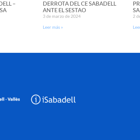
DELL –
DERROTA DEL CE SABADELL
PR
SA
ANTE EL SESTAO
SA
3 de marzo de 2024
2 d
Leer más »
Lee