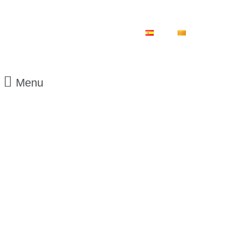
ES
CA
Menu