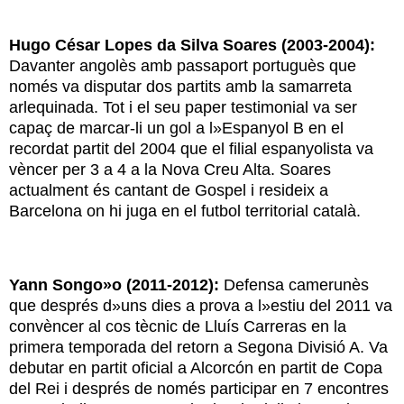
Hugo C
é
sar Lopes da Silva Soares (2003-2004):
Davanter angolès amb passaport portuguès que
només va disputar dos partits amb la samarreta
arlequinada. Tot i el seu paper testimonial va ser
capaç de marcar-li un gol a l»Espanyol B en el
recordat partit del 2004 que el filial espanyolista va
vèncer per 3 a 4 a la Nova Creu Alta. Soares
actualment és cantant de Gospel i resideix a
Barcelona on hi juga en el futbol territorial català.
Yann Songo»o (2011-2012):
Defensa camerunès
que després d»uns dies a prova a l»estiu del 2011 va
convèncer al cos tècnic de Lluís Carreras en la
primera temporada del retorn a Segona Divisió A. Va
debutar en partit oficial a Alcorcón en partit de Copa
del Rei i després de només participar en 7 encontres