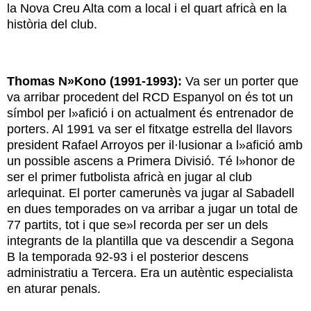
la Nova Creu Alta com a local i el quart africà en la
història del club.
Thomas N»Kono (1991-1993):
Va ser un porter que
va arribar procedent del RCD Espanyol on és tot un
símbol per l»afició i on actualment és entrenador de
porters. Al 1991 va ser el fitxatge estrella del llavors
president Rafael Arroyos per il·lusionar a l»afició amb
un possible ascens a Primera Divisió. Té l»honor de
ser el primer futbolista africà en jugar al club
arlequinat. El porter camerunès va jugar al Sabadell
en dues temporades on va arribar a jugar un total de
77 partits, tot i que se»l recorda per ser un dels
integrants de la plantilla que va descendir a Segona
B la temporada 92-93 i el posterior descens
administratiu a Tercera. Era un autèntic especialista
en aturar penals.