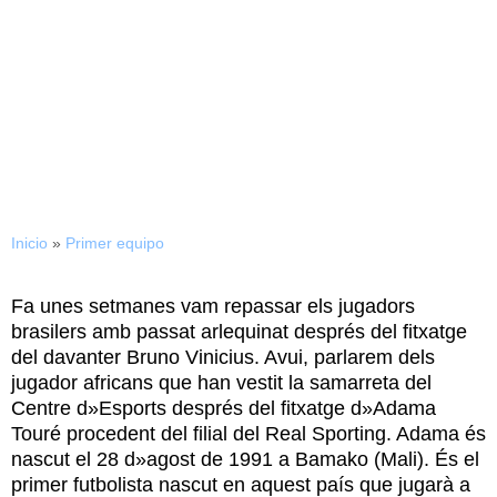
11/09/2015
Presència africana al CE
Sabadell
Inicio
»
Primer equipo
Fa unes setmanes vam repassar els jugadors
brasilers amb passat arlequinat després del fitxatge
del davanter Bruno Vinicius. Avui, parlarem dels
jugador africans que han vestit la samarreta del
Centre d»Esports després del fitxatge d»Adama
Touré procedent del filial del Real Sporting. Adama és
nascut el 28 d»agost de 1991 a Bamako (Mali). És el
primer futbolista nascut en aquest país que jugarà a