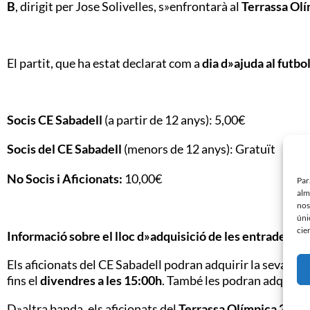
B
, dirigit per Jose Solivelles, s»enfrontarà al
Terrassa Ol
El partit, que ha estat declarat com a
dia d»ajuda al futbo
Socis CE Sabadell
(a partir de 12 anys): 5,00€
Socis del CE Sabadell
(menors de 12 anys): Gratuït
No Socis i Aficionats:
10,00€
Par
alm
nos
úni
cie
Informació sobre el lloc d»adquisició de les entrades
Els aficionats del CE Sabadell podran adquirir la seva en
fins el
divendres a les 15:00h
. També les podran adquirir a
D»altra banda, els aficionats del
Terrassa Olímpica 2010