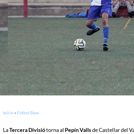
Inicio
»
Fútbol Base
La
Tercera Divisió
torna al
Pepín Valls
de Castellar del V