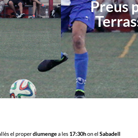
Preus p
Terras
allès el proper
diumenge
a les
17:30h
on el
Sabadell