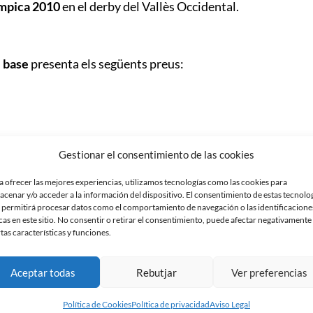
ímpica 2010
en el derby del Vallès Occidental.
l base
presenta els següents preus:
Gestionar el consentimiento de las cookies
a ofrecer las mejores experiencias, utilizamos tecnologías como las cookies para
acenar y/o acceder a la información del dispositivo. El consentimiento de estas tecnolo
 permitirá procesar datos como el comportamiento de navegación o las identificacione
cas en este sitio. No consentir o retirar el consentimiento, puede afectar negativamente
rtas características y funciones.
trada per
5,00€
a les
oficines de la Nova Creu Alta
Aceptar todas
Rebutjar
Ver preferencias
l Pepín Valls una hora abans de l»inici del partit.
Política de Cookies
Política de privacidad
Aviso Legal
podran adquirir les seves entrades per
10,00€
a