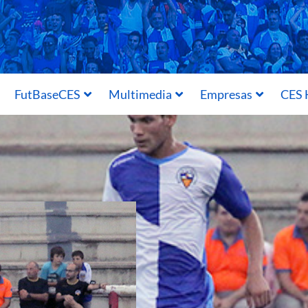
FutBaseCES
Multimedia
Empresas
CES 