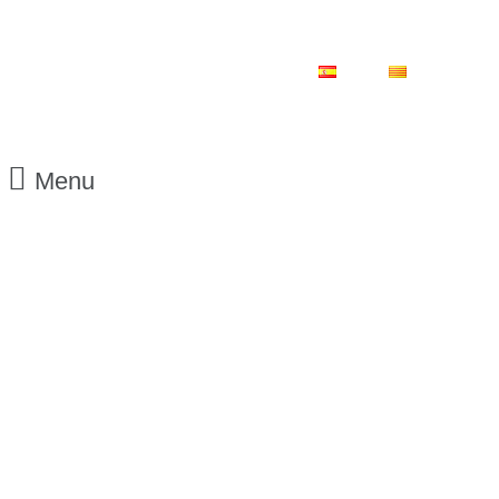
ES
CA
Menu