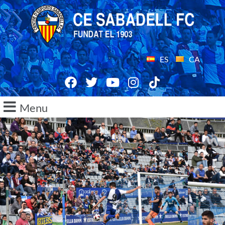
ES
CA
Menu