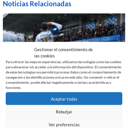
Noticias Relacionadas
Gestionar el consentimiento de
las cookies
Para ofrecer las mejores experiencias, utilizamos tecnologías como las cookies
para almacenar y/o acceder a la información del dispositivo. El consentimiento
de estas tecnologías nos permitirá procesar datos como el comportamiento de
navegación o las identificaciones únicas en este sitio. No consentir o retirar el
EL SABADELL EMPATA ANTE LA CULTURAL EN LA
consentimiento, puede afectar negativamente a ciertas características y
funciones.
NOVA CREU ALTA
10 de marzo de 2024
Aceptar todas
Leer más »
Rebutjar
Ver preferencias