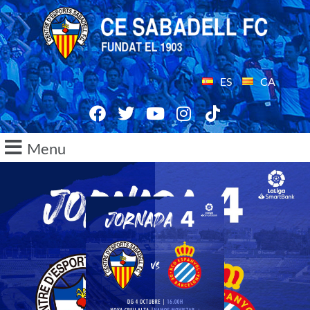
ES
CA
Menu