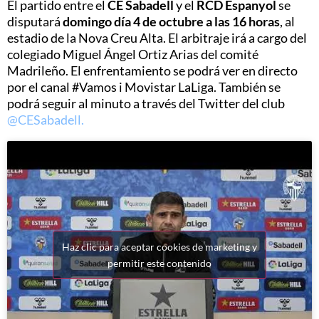
El partido entre el
CE Sabadell
y el
RCD Espanyol
se
disputará
domingo día 4 de octubre a las 16 horas
, al
estadio de la Nova Creu Alta. El arbitraje irá a cargo del
colegiado Miguel Ángel Ortiz Arias del comité
Madrileño. El enfrentamiento se podrá ver en directo
por el canal #
Vamos
i Movistar LaLiga. También se
podrá seguir al minuto a través del Twitter del club
@
CESabadell
.
Haz clic para aceptar cookies de marketing y
permitir este contenido