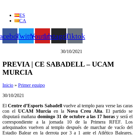
Ir
al
ES
contenido
CA
acebook
Twitter
Youtube
Instagram
Tiktok
30/10/2021
PREVIA | CE SABADELL – UCAM
MURCIA
Inicio
»
Primer equipo
30/10/2021
El
Centre d’Esports Sabadell
vuelve al templo para verse las caras
con el
UCAM Murcia
en la
Nova Creu Alta
. El partido se
disputará mañana
domingo 31 de octubre a las 17 horas
y será el
correspondiente a la jornada 10 de la Primera RFEF. Los
arlequinados vuelven al templo después de marchar de vacío del
Estadio Balear en la derrota por 3 a 1 ante el Atlético Baleares.