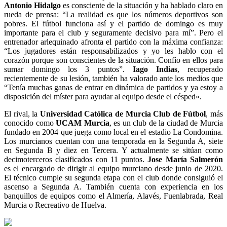
Antonio Hidalgo
es consciente de la situación y ha hablado claro en
rueda de prensa: “La realidad es que los números deportivos son
pobres. El fútbol funciona así y el partido de domingo es muy
importante para el club y seguramente decisivo para mí”. Pero el
entrenador arlequinado afronta el partido con la máxima confianza:
“Los jugadores están responsabilizados y yo les hablo con el
corazón porque son conscientes de la situación. Confío en ellos para
sumar domingo los 3 puntos”.
Iago Indias
, recuperado
recientemente de su lesión, también ha valorado ante los medios que
“Tenía muchas ganas de entrar en dinámica de partidos y ya estoy a
disposición del míster para ayudar al equipo desde el césped».
El rival, la
Universidad Católica de Murcia Club de Fútbol
, más
conocido como
UCAM Murcia
, es un club de la ciudad de Murcia
fundado en 2004 que juega como local en el estadio La Condomina.
Los murcianos cuentan con una temporada en la Segunda A, siete
en Segunda B y diez en Tercera. Y actualmente se sitúan como
decimoterceros clasificados con 11 puntos.
Jose María Salmerón
es el encargado de dirigir al equipo murciano desde junio de 2020.
El técnico cumple su segunda etapa con el club donde consiguió el
ascenso a Segunda A. También cuenta con experiencia en los
banquillos de equipos como el Almería, Alavés, Fuenlabrada, Real
Murcia o Recreativo de Huelva.