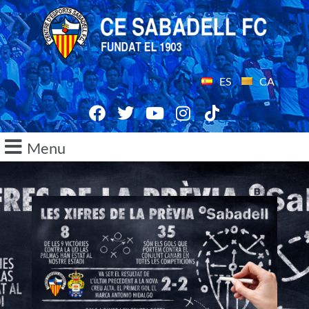
ES
CA
Menu