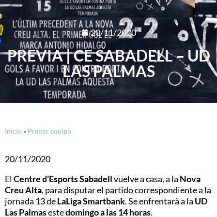
20/11/2020
PREVIA | CE SABADELL – UD
LAS PALMAS
Inicio
»
Primer equipo
20/11/2020
El
Centre d’Esports Sabadell
vuelve a casa, a la
Nova
Creu Alta
, para disputar el partido correspondiente a la
jornada 13 de
LaLiga Smartbank
. Se enfrentarà a la
UD
Las Palmas
este
domingo a las 14 horas
.