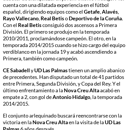
cuenta con una dilatada experiencia en el fútbol
español, dirigiendo equipos como el
Getafe
,
Alavés
,
Rayo Vallecano
,
Real Betis
o
Deportivo de la Coruña
.
Con el
Real Betis
consiguió dos ascensos a Primera
División. El primero se produjo en la temporada
2010/2011, proclamándose campeón. El otro, en la
temporada 2014/2015 cuando se hizo cargo del equipo
verdiblanco en la jornada 19 y acabó ascendiendo a
Primera, también como campeón.
CE Sabadell
y
UD Las Palmas
tienen un amplio abanico
de precedentes. Han disputado un total de 41 partidos
entre Primera, Segunda División, y Copa del Rey. Y el
último enfrentamiento a la
Nova Creu Alta
acabó en
empate a 2, con gol de
Antonio Hidalgo
, la temporada
2014/2015.
El conjunto arlequinado buscará reencontrarse con la
victoria en la
Nova Creu Alta
en la visita de la
UD Las
Palmas
6 años después.