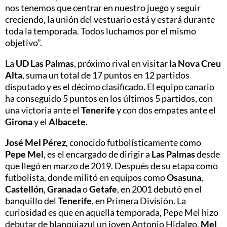
nos tenemos que centrar en nuestro juego y seguir
creciendo, la unión del vestuario está y estará durante
toda la temporada. Todos luchamos por el mismo
objetivo”.
La
UD Las Palmas
, próximo rival en visitar la
Nova Creu
Alta
, suma un total de 17 puntos en 12 partidos
disputado y es el décimo clasificado. El equipo canario
ha conseguido 5 puntos en los últimos 5 partidos, con
una victoria ante el
Tenerife
y con dos empates ante el
Girona
y el
Albacete
.
José Mel Pérez
, conocido futbolísticamente como
Pepe Mel
, es el encargado de dirigir a
Las Palmas
desde
que llegó en marzo de 2019. Después de su etapa como
futbolista, donde militó en equipos como
Osasuna
,
Castellón
,
Granada
o
Getafe
, en 2001 debutó en el
banquillo del
Tenerife
, en Primera División. La
curiosidad es que en aquella temporada, Pepe Mel hizo
debutar de blanquiazul un joven Antonio Hidalgo.
Mel