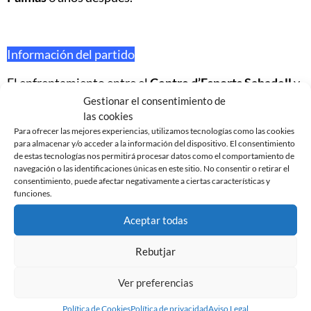
Información del partido
El enfrentamiento entre el
Centre d’Esports Sabadell
y
UD Las Palmas
será
domingo 22 de noviembre a las 14
Gestionar el consentimiento de
horas
en el estadio de la
Nova Creu Alta
. El arbitraje irá
las cookies
a cargo del colegiado Álvaro Moreno Aragón del comité
Para ofrecer las mejores experiencias, utilizamos tecnologías como las cookies
para almacenar y/o acceder a la información del dispositivo. El consentimiento
madrileño. El enfrentamiento se podrá ver por el canal
de estas tecnologías nos permitirá procesar datos como el comportamiento de
Movistar LaLiga
. Y también se podrá seguir en el
navegación o las identificaciones únicas en este sitio. No consentir o retirar el
minuto a través del
Twitter oficial del club
consentimiento, puede afectar negativamente a ciertas características y
@CESabadell.
funciones.
Aceptar todas
Rebutjar
Noticias Relacionadas
Ver preferencias
Política de Cookies
Política de privacidad
Aviso Legal