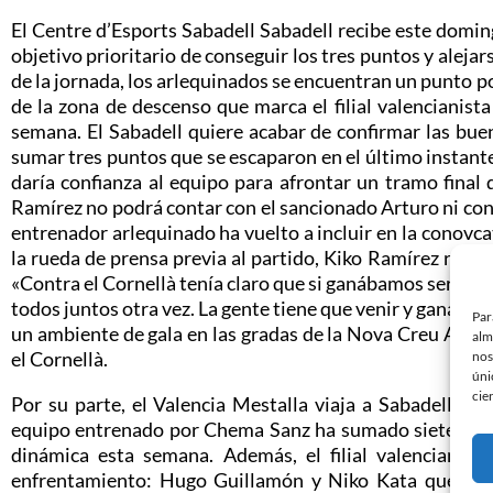
El Centre d’Esports Sabadell Sabadell recibe este domin
objetivo prioritario de conseguir los tres puntos y alejarse
de la jornada, los arlequinados se encuentran un punto p
de la zona de descenso que marca el filial valencianist
semana. El Sabadell quiere acabar de confirmar las bue
sumar tres puntos que se escaparon en el último instante
daría confianza al equipo para afrontar un tramo final d
Ramírez no podrá contar con el sancionado Arturo ni con
entrenador arlequinado ha vuelto a incluir en la conovca
la rueda de prensa previa al partido, Kiko Ramírez resal
«Contra el Cornellà tenía claro que si ganábamos sería gra
todos juntos otra vez. La gente tiene que venir y ganar e
Par
un ambiente de gala en las gradas de la Nova Creu Alta 
alm
el Cornellà.
nos
úni
cie
Por su parte, el Valencia Mestalla viaja a Sabadell con
equipo entrenado por Chema Sanz ha sumado siete de lo
dinámica esta semana. Además, el filial valencianist
enfrentamiento: Hugo Guillamón y Niko Kata que vuel