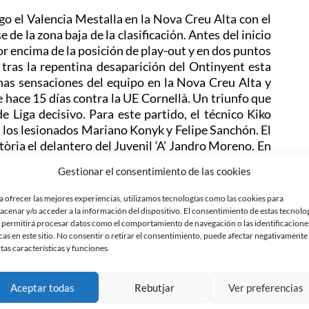
go el Valencia Mestalla en la Nova Creu Alta con el
 de la zona baja de la clasificación. Antes del inicio
or encima de la posición de play-out y en dos puntos
a tras la repentina desaparición del Ontinyent esta
nas sensaciones del equipo en la Nova Creu Alta y
 hace 15 días contra la UE Cornellà. Un triunfo que
e Liga decisivo. Para este partido, el técnico Kiko
 los lesionados Mariano Konyk y Felipe Sanchón. El
tòria el delantero del Juvenil ‘A’ Jandro Moreno. En
tó el empuje de la afición en estos momentos clave:
Gestionar el consentimiento de las cookies
cias a la afición y este partido lo tenemos que jugar
ste partido con nosotros, es fundamental «. Se espera
a ofrecer las mejores experiencias, utilizamos tecnologías como las cookies para
con más entradas retiradas que en el partido contra
acenar y/o acceder a la información del dispositivo. El consentimiento de estas tecnolo
 permitirá procesar datos como el comportamiento de navegación o las identificacione
cas en este sitio. No consentir o retirar el consentimiento, puede afectar negativamente
rtas características y funciones.
 la necesidad de sumar para salir del descenso. El
s últimos nueve puntos y espera alargar la buena
a recupera dos futbolistas importantes para este
Aceptar todas
Rebutjar
Ver preferencias
ven de sus compromisos con sus selecciones. El