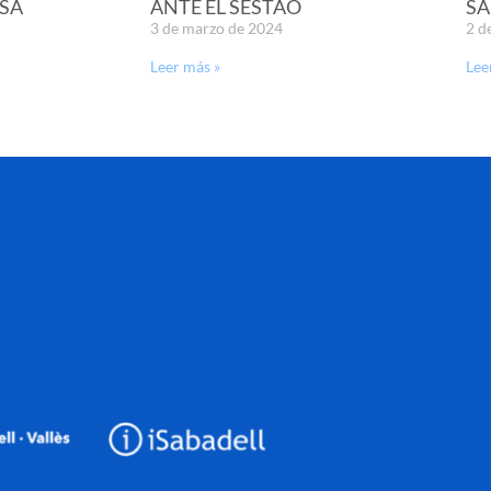
SA
ANTE EL SESTAO
SA
3 de marzo de 2024
2 d
Leer más »
Lee