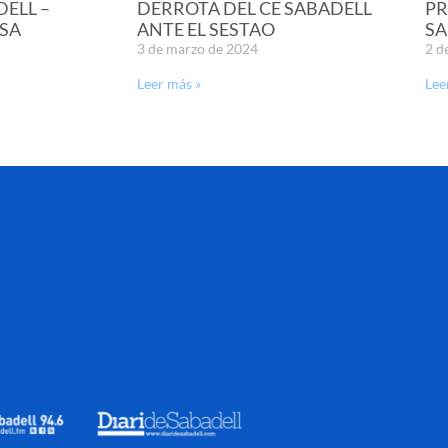
DELL –
DERROTA DEL CE SABADELL
PR
SA
ANTE EL SESTAO
SA
3 de marzo de 2024
2 d
Leer más »
Lee