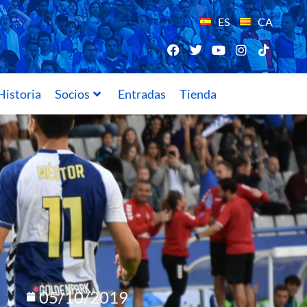
ES
CA
Historia
Socios
Entradas
Tienda
05/10/2019