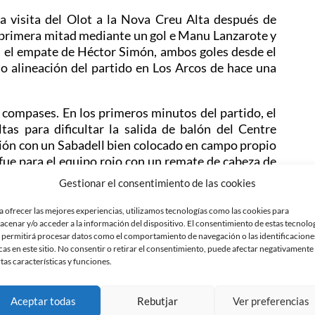
a visita del Olot a la Nova Creu Alta después de
a primera mitad mediante un gol e Manu Lanzarote y
con el empate de Héctor Simón, ambos goles desde el
do alineación del partido en Los Arcos de hace una
 compases. En los primeros minutos del partido, el
as para dificultar la salida de balón del Centre
esión con un Sabadell bien colocado en campo propio
fue para el equipo rojo con un remate de cabeza de
a de Ian Mackay. Antes de la media hora de partido,
Gestionar el consentimiento de las cookies
gada de Héctor Simón, el ex jugador arlequinado ha
ival pero sin probar el portero Ballesté hasta que en
a ofrecer las mejores experiencias, utilizamos tecnologías como las cookies para
acenar y/o acceder a la información del dispositivo. El consentimiento de estas tecnolo
e forma magistral Manu Lanzarote. Ventaja mínimo y
 permitirá procesar datos como el comportamiento de navegación o las identificacione
cas en este sitio. No consentir o retirar el consentimiento, puede afectar negativamente
rtas características y funciones.
trolar un poco más el partido y Antonio Hidalgo ha
te. El delantero arlequinado debutaba en la Nova
Aceptar todas
Rebutjar
Ver preferencias
s han tenido oportunidades para hacer el segundo,