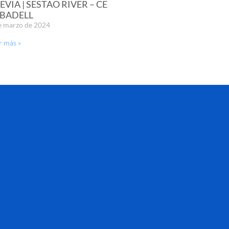
EVIA | SESTAO RIVER – CE
BADELL
e marzo de 2024
r más »