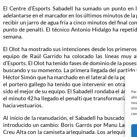
El Centre d’Esports Sabadell ha sumado un punto en l
adelantarse en el marcador en los últimos minutos de l
recibir un jarro de agua fría a cinco minutos del final 
punto de penalti. El técnico Antonio Hidalgo ha repeti
semana.
El Olot ha mostrado sus intenciones desde los primeros
equipo de Raúl Garrido ha colocado las líneas muy alt
d’Esports. El Olot ha tenido fases de dominio de la pos
buscando y su momento. La primera llegada del partido 
Héctor Simón que ha marchado en el lateral de la porterí
el portero gallego ha tenido que intervenir en otra lle
sido el mejor de su equipo. El Sabadell rondaba el área r
Par
alm
el minuto 42 ha llegado el penalti que transformaría d
nos
hacia vestuarios.
úni
cie
Al inicio de la reanudación, el Sabadell ha buscado con
introducido un cambio: Boris Garrós por Manu Lanzaro
Creu Alta con la camiseta arlequinada. Los arlequinado