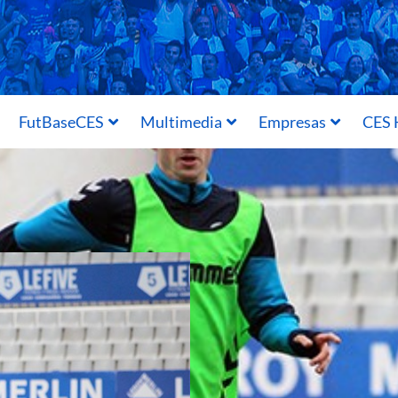
FutBaseCES
Multimedia
Empresas
CES 