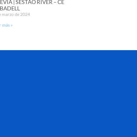
EVIA | SESTAO RIVER – CE
BADELL
e marzo de 2024
r más »