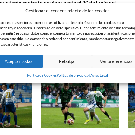
que tenía contrato en vigor hasta el 30 de junio del
Gestionar el consentimiento de las cookies
iso durante estas temporadas a la disciplina
a ofrecer las mejores experiencias, utilizamos tecnologías como las cookies para
acenar y/o acceder a la información del dispositivo. El consentimiento de estas tecnolo
a.
 permitirá procesar datos como el comportamiento de navegación o las identificacione
cas en este sitio. No consentir o retirar el consentimiento, puede afectar negativamente
rtas características y funciones.
Aceptar todas
Rebutjar
Ver preferencias
Política de Cookies
Política de privacidad
Aviso Legal