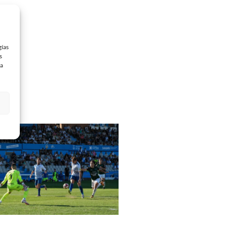
gías
s
 a