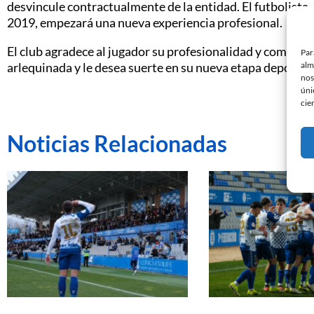
desvincule contractualmente de la entidad. El futbolista, 
2019, empezará una nueva experiencia profesional.
El club agradece al jugador su profesionalidad y comprom
Par
alm
arlequinada y le desea suerte en su nueva etapa deportiv
nos
úni
cie
Noticias Relacionadas