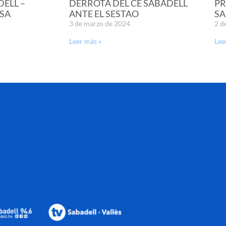
DELL –
DERROTA DEL CE SABADELL
PR
SA
ANTE EL SESTAO
SA
3 de marzo de 2024
2 d
Leer más »
Lee