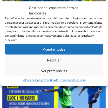
Gestionar el consentimiento de
las cookies
Para ofrecer las mejores experiencias, utilizamos tecnologías como las cookies
para almacenar y/o acceder a la información del dispositivo. El consentimiento
de estas tecnologías nos permitirá procesar datos como el comportamiento de
navegación o las identificaciones únicas en este sitio. No consentir o retirar el
EN MARCHA LA PRETEMPORADA DEL FILIAL
consentimiento, puede afectar negativamente a ciertas características y
7 de agosto de 2023
funciones.
Leer más »
Aceptar todas
EN MARCHA LA PRETEMPORADA DEL JUVENIL ‘A’
Rebutjar
25 de julio de 2023
Ver preferencias
Leer más »
Política de Cookies
Política de privacidad
Aviso Legal