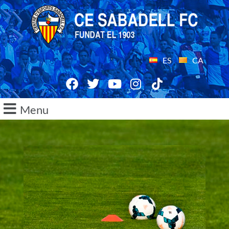
ES
CA
Menu