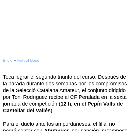
05/10/2014
Retorno a la competición
para el CE Sabadell B
Inicio
»
Fútbol Base
Toca lograr el segundo triunfo del curso. Después de
la parada durante dos semanas por los compromisos
de la Selecció Catalana Amateur, el conjunto dirigido
por Toni Rodríguez recibe al CF Peralada en la sexta
jornada de competición (
12 h, en el Pepín Valls de
Castellar del Vallés
).
Para el duelo ante los ampurdaneses, el filial no
podrá contar con
Ahufinger
, por sanción, ni tampoco