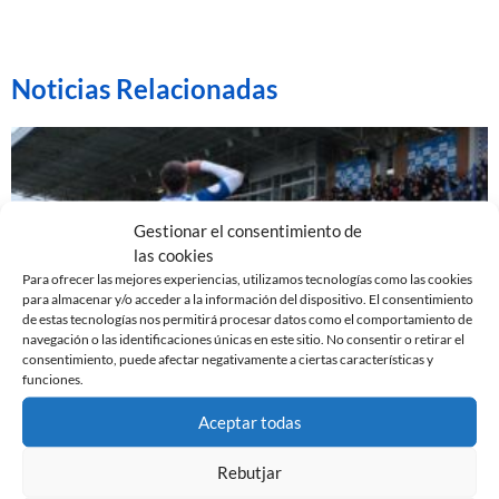
Noticias Relacionadas
Gestionar el consentimiento de
las cookies
Para ofrecer las mejores experiencias, utilizamos tecnologías como las cookies
para almacenar y/o acceder a la información del dispositivo. El consentimiento
de estas tecnologías nos permitirá procesar datos como el comportamiento de
navegación o las identificaciones únicas en este sitio. No consentir o retirar el
consentimiento, puede afectar negativamente a ciertas características y
funciones.
EL SABADELL EMPATA ANTE LA CULTURAL EN LA
NOVA CREU ALTA
Aceptar todas
10 de marzo de 2024
Rebutjar
Leer más »