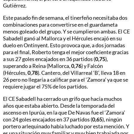
Gutiérrez.
Este pasado fin de semana, el tinerfeño necesitaba dos
combinaciones para convertirse en el guardameta
menos goleado del grupo. Y se cumplieron ambas. El CE
Sabadell ganó al Mallorca y el Hércules encajó en su
duelo en Ontinyent. Esto provoca que, a dos jornadas
para el final, Roberto tenga el mejor coeficiente gracias
a sus 27 goles encajados en 36 partidos (
0,75
),
superando a Reina (Mallorca,
0,76
) y Falcón
(Hércules,
0,78
). Cantero, del Villarreal ‘B’, lleva 18 en
26 pero no llegaría a calificar para el ‘Zamora’ ya que se
requiere jugar el 75% de los partidos.
El CE Sabadell ha cerrado un grifo que hacía muchos
años que estaba abierto. Desde la temporada del
ascenso en Ipurúa, en la que De Navas fue el ‘Zamora’
con 24 goles encajados en 37 partidos (
0,65
), ningún
portero arlequinado había luchado por esta mención. Y
es una situación muy familiar y muy bien trabajada por