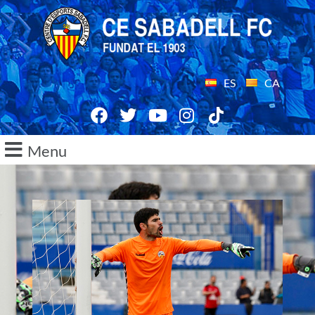
ES
CA
Menu