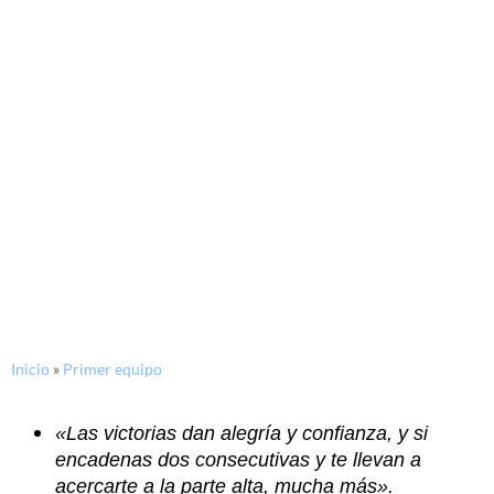
03/11/2017
Seligrat: «Quiero que el
equipo siga en esta línea,
compitiendo como está
compitiendo»
Inicio
»
Primer equipo
«Las victorias dan alegría y confianza, y si
encadenas dos consecutivas y te llevan a
acercarte a la parte alta, mucha más».