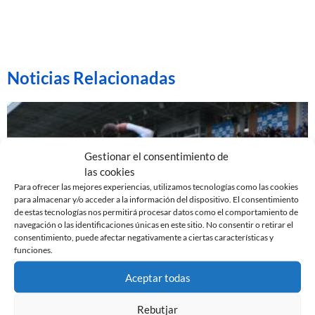
Noticias Relacionadas
Gestionar el consentimiento de
las cookies
Para ofrecer las mejores experiencias, utilizamos tecnologías como las cookies
para almacenar y/o acceder a la información del dispositivo. El consentimiento
de estas tecnologías nos permitirá procesar datos como el comportamiento de
navegación o las identificaciones únicas en este sitio. No consentir o retirar el
consentimiento, puede afectar negativamente a ciertas características y
funciones.
EL SABADELL EMPATA ANTE LA CULTURAL EN LA
Aceptar todas
NOVA CREU ALTA
10 de marzo de 2024
Rebutjar