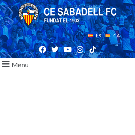
ES
CA
Menu