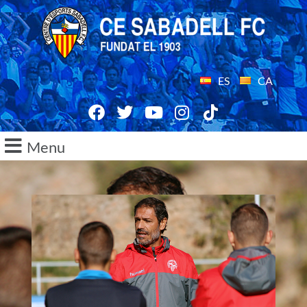
ES
CA
Menu