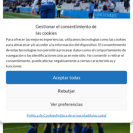
Gestionar el consentimiento de
las cookies
EL SABADELL EMPATA ANTE LA CULTURAL EN LA
Para ofrecer las mejores experiencias, utilizamos tecnologías como las cookies
NOVA CREU ALTA
para almacenar y/o acceder a la información del dispositivo. El consentimiento
10 de marzo de 2024
de estas tecnologías nos permitirá procesar datos como el comportamiento de
navegación o las identificaciones únicas en este sitio. No consentir o retirar el
Leer más »
consentimiento, puede afectar negativamente a ciertas características y
funciones.
Aceptar todas
Rebutjar
Ver preferencias
Política de Cookies
Política de privacidad
Aviso Legal