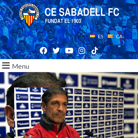
ES
CA
Menu