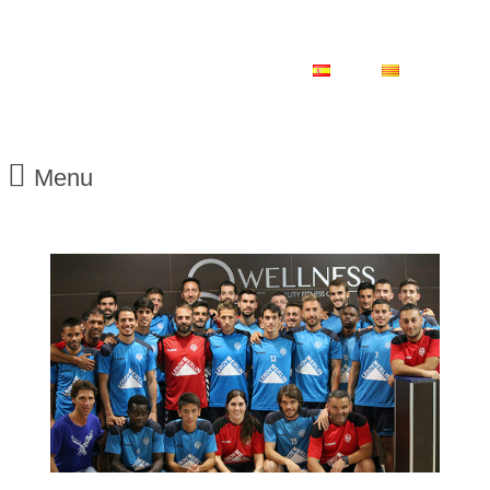
ES
CA
Menu