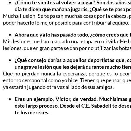
¿Cómo te sientes al volver a jugar? Son dos años 
día te dicen que mañana jugarás. ¿Qué se te pasa po
Mucha ilusión. Se te pasan muchas cosas por la cabeza, p
poder hacerlo lo mejor posible para contribuir al equipo.
Ahora que ya lo has pasado todo, ¿cómo crees que t
Mis lesiones me han marcado una etapa en mi vida. He he
lesiones, que en gran parte se dan por no utilizar las bota
¿Qué consejo darías a aquellos deportistas que, c
una grave lesión que les dejará durante mucho tie
Que no pierdan nunca la esperanza, porque es lo peor
entorno cercano tal como yo hice. Tienen que pensar que
ya estarán jugando otra vez al lado de sus amigos.
Eres un ejemplo, Víctor, de verdad. Muchísimas 
este largo proceso. Desde el C.E. Sabadell te dese
te los mereces.