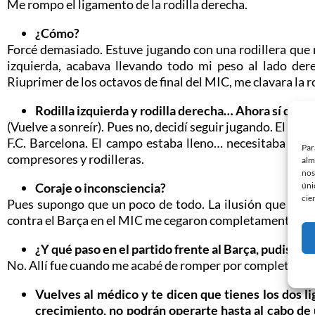
Me rompo el ligamento de la rodilla derecha.
¿Cómo?
Forcé demasiado. Estuve jugando con una rodillera que m
izquierda, acabava llevando todo mi peso al lado dere
Riuprimer de los octavos de final del MIC, me clavara la r
Rodilla izquierda y rodilla derecha… Ahora sí que d
(Vuelve a sonreír). Pues no, decidí seguir jugando. El equi
F.C. Barcelona. El campo estaba lleno… necesitaba juga
Par
compresores y rodilleras.
alm
nos
úni
Coraje o inconsciencia?
cie
Pues supongo que un poco de todo. La ilusión que me h
contra el Barça en el MIC me cegaron completamente. No
¿Y qué paso en el partido frente al Barça, pudiste 
No. Allí fue cuando me acabé de romper por completo.
Vuelves al médico y te dicen que tienes los dos l
crecimiento, no podrán operarte hasta al cabo de