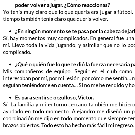
poder volver a jugar. ¿Cómo reaccionas?
Yo tenía muy claro que lo que quería era jugar a fútbol
tiempo también tenia claro que quería volver.
¿En ningún momento se te pasa por la cabeza dejar
Sí, hay momentos muy complicados. En general fue una 
mí. Llevo toda la vida jugando, y asimilar que no lo p
complicado.
¿Qué o quién fue lo que te dió la fuerza necesaria 
Mis compañeros de equipo. Seguir en el club como 
interesaban por mí, por mi lesión, por cómo me sentía… 
seguían teniéndome en cuenta… Si no me he rendido y hoy v
Es para sentirse orgulloso, Víctor.
Sí. La familia y mi entorno cercano también me hiciero
ayudado en todo momento. Alejandro me diseñó un pla
coordinación me dijo en todo momento que siempre tend
brazos abiertos. Todo esto ha hecho más fácil mi regreso.