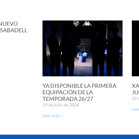
 NUEVO
 SABADELL
YA DISPONIBLE LA PRIMERA
XA
EQUIPACIÓN DE LA
JU
TEMPORADA 26/27
29 
29 de julio de 2026
Lee
Leer más »