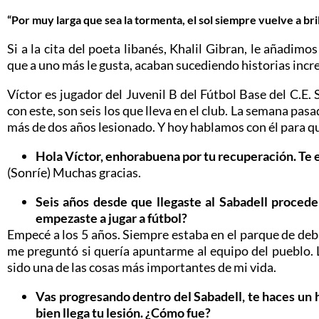
“Por muy larga que sea la tormenta, el sol siempre vuelve a bril
Si a la cita del poeta libanés, Khalil Gibran, le añadimo
que a uno más le gusta, acaban sucediendo historias incr
Víctor es jugador del Juvenil B del Fútbol Base del C.E. 
con este, son seis los que lleva en el club. La semana pas
más de dos años lesionado. Y hoy hablamos con él para qu
Hola Víctor, enhorabuena por tu recuperación. T
(Sonríe) Muchas gracias.
Seis años desde que llegaste al Sabadell proced
empezaste a jugar a fútbol?
Empecé a los 5 años. Siempre estaba en el parque de deb
me preguntó si quería apuntarme al equipo del pueblo. L
sido una de las cosas más importantes de mi vida.
Vas progresando dentro del Sabadell, te haces un
bien llega tu lesión. ¿Cómo fue?