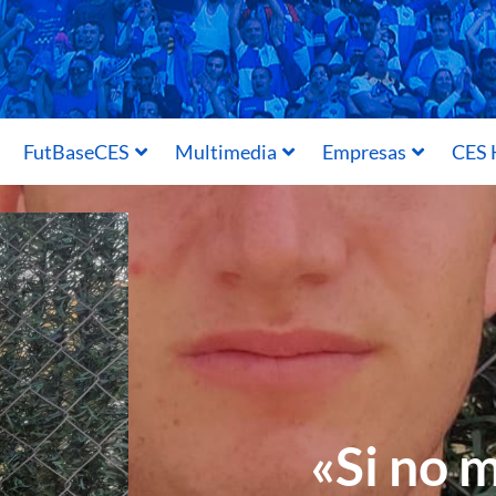
FutBaseCES
Multimedia
Empresas
CES 
«Si no 