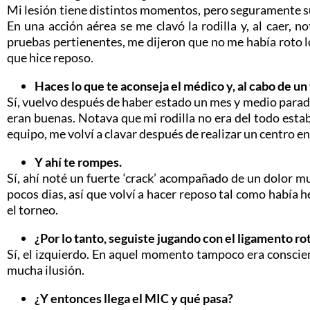
Mi lesión tiene distintos momentos, pero seguramente su 
En una acción aérea se me clavó la rodilla y, al caer, n
pruebas pertienentes, me dijeron que no me había roto lo
que hice reposo.
Haces lo que te aconseja el médico y, al cabo de un
Sí, vuelvo después de haber estado un mes y medio parado
eran buenas. Notava que mi rodilla no era del todo estab
equipo, me volví a clavar después de realizar un centro en
Y ahí te rompes.
Sí, ahí noté un fuerte ‘crack’ acompañado de un dolor m
pocos dias, así que volví a hacer reposo tal como había 
el torneo.
¿Por lo tanto, seguiste jugando con el ligamento ro
Sí, el izquierdo. En aquel momento tampoco era conscie
mucha ilusión.
¿Y entonces llega el MIC y qué pasa?