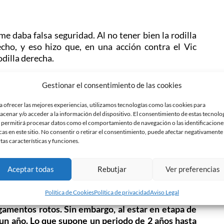
e daba falsa seguridad. Al no tener bien la rodilla
cho, y eso hizo que, en una acción contra el Vic
odilla derecha.
ecidirías parar del todo, supongo.
Gestionar el consentimiento de las cookies
po se había clasificado para las semifinales contra el
r ese partido. Jugué con las dos piernas vendadas,
a ofrecer las mejores experiencias, utilizamos tecnologías como las cookies para
acenar y/o acceder a la información del dispositivo. El consentimiento de estas tecnolo
 permitirá procesar datos como el comportamiento de navegación o las identificacione
cas en este sitio. No consentir o retirar el consentimiento, puede afectar negativamente
rtas características y funciones.
acía en ese momento poder vivir unas semifinales
 pensaba en nada más que no fuera jugar.
Aceptar todas
Rebutjar
Ver preferencias
aguantar?
Política de Cookies
Política de privacidad
Aviso Legal
igamentos rotos. Sin embargo, al estar en etapa de
 un año. Lo que supone un periodo de 2 años hasta