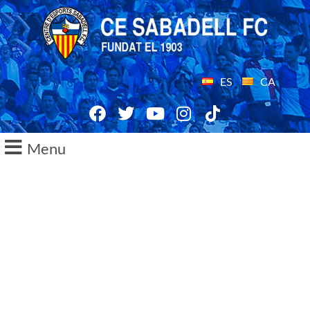
ES
CA
Menu
17/08/2015
Solivelles: Hoy ha sido el día
donde el juego ha sido más
completo