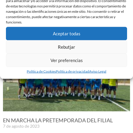
para almacenar y/o acceder a la información del dispositivo. El consentimiento
de estas tecnologías nos permitirá procesar datos como el comportamiento de
ABIERTAS LAS INSCRIPCIONES PARA EL CAMPUS
navegación o las identificaciones únicas en este sitio. No consentir o retirar el
consentimiento, puede afectar negativamente a ciertas características y
DE NAVIDAD
funciones.
3 de noviembre de 2023
Aceptar todas
Leer más »
Rebutjar
Ver preferencias
Política de Cookies
Política de privacidad
Aviso Legal
EN MARCHA LA PRETEMPORADA DEL FILIAL
7 de agosto de 2023