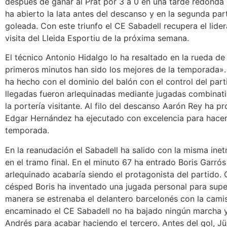
después de ganar al Prat por 3 a 0 en una tarde redonda
ha abierto la lata antes del descanso y en la segunda pa
goleada. Con este triunfo el CE Sabadell recupera el lider
visita del Lleida Esportiu de la próxima semana.
El técnico Antonio Hidalgo lo ha resaltado en la rueda de
primeros minutos han sido los mejores de la temporada». 
ha hecho con el dominio del balón con el control del par
llegadas fueron arlequinadas mediante jugadas combinat
la portería visitante. Al filo del descanso Aarón Rey ha p
Edgar Hernández ha ejecutado con excelencia para hacer e
temporada.
En la reanudación el Sabadell ha salido con la misma inetn
en el tramo final. En el minuto 67 ha entrado Boris Garrós
arlequinado acabaría siendo el protagonista del partido. 
césped Boris ha inventado una jugada personal para super
manera se estrenaba el delantero barcelonés con la camis
encaminado el CE Sabadell no ha bajado ningún marcha y
Andrés para acabar haciendo el tercero. Antes del gol, J