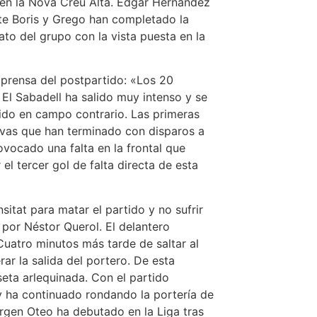
 en la Nova Creu Alta. Edgar Hernández
rte Boris y Grego han completado la
ato del grupo con la vista puesta en la
 prensa del postpartido: «Los 20
El Sabadell ha salido muy intenso y se
tido en campo contrario. Las primeras
ivas que han terminado con disparos a
rovocado una falta en la frontal que
l tercer gol de falta directa de esta
sitat para matar el partido y no sufrir
 por Néstor Querol. El delantero
Cuatro minutos más tarde de saltar al
ar la salida del portero. De esta
eta arlequinada. Con el partido
 ha continuado rondando la portería de
ürgen Oteo ha debutado en la Liga tras