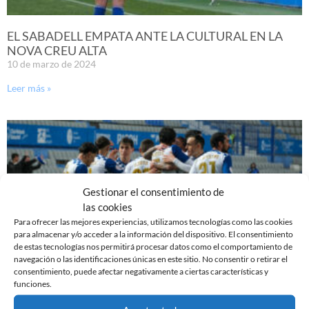
EL SABADELL EMPATA ANTE LA CULTURAL EN LA
NOVA CREU ALTA
10 de marzo de 2024
Leer más »
Gestionar el consentimiento de
las cookies
Para ofrecer las mejores experiencias, utilizamos tecnologías como las cookies
para almacenar y/o acceder a la información del dispositivo. El consentimiento
de estas tecnologías nos permitirá procesar datos como el comportamiento de
navegación o las identificaciones únicas en este sitio. No consentir o retirar el
consentimiento, puede afectar negativamente a ciertas características y
funciones.
PREVIA | CE SABADELL – CULTURAL LEONESA
9 de marzo de 2024