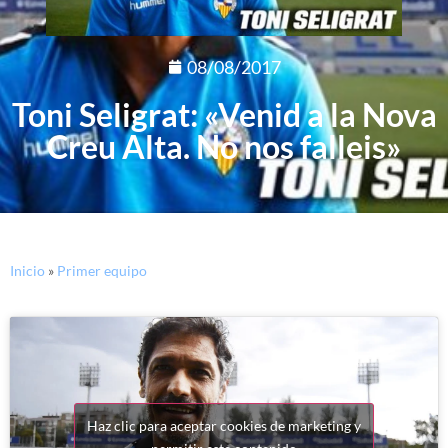
08/08/2017
Toni Seligrat: «Venid a la Nova
Creu Alta. No nos falleis»
Inicio
»
Primer equipo
Haz clic para aceptar cookies de marketing y