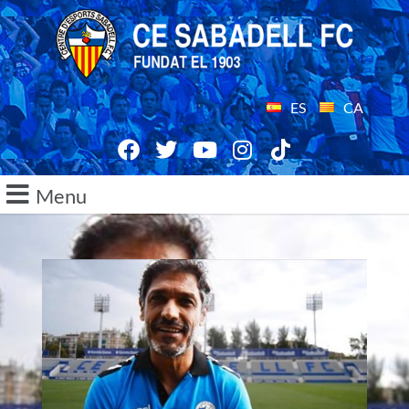
ES
CA
Menu