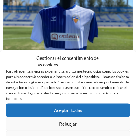
Gestionar el consentimiento de
las cookies
LOS EQUIPOS FEMENINOS DEL CE SABADELL FC
Para ofrecer las mejores experiencias, utilizamos tecnologías como las cookies
PASARÁN A LLAMARSE OFICIALMENTE A VALERO
para almacenar y/o acceder a la información del dispositivo. El consentimiento
CE SABADELL
de estas tecnologías nos permitirá procesar datos como el comportamiento de
3 de octubre de 2023
navegación o las identificaciones únicas en este sitio. No consentir o retirar el
consentimiento, puede afectar negativamente a ciertas características y
Leer más »
funciones.
Aceptar todas
Rebutjar