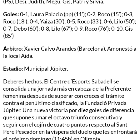
(PS), Desi, Judith, Megu, Gis, Patri y Sílvia.
Goles:
0-1, Laura Palacio (pp) (11’); 0-2, Roco (15’); 0-3,
Roco (18’); 0-4, Yaiza (30’); 0-5, Roco (33’); 0-6, Lilo (50’);
0-7, Debo (60’); 0-8, Lilo (67’); 0-9, Roco (76’); 0-10, Gis
(85’)
Árbitro
: Xavier Calvo Arandes (Barcelona). Amonestó a
la local Aida.
Estadio:
Municipal Júpiter.
Deberes hechos. El Centre d’Esports Sabadell se
consolida una jornada más en cabeza de la Preferente
femenina después de superar con creces el trámite
contra el penúltimo clasificado, la Fundació Privada
Júpiter. Una nueva victoria por diez goles de diferencia
que supone sumar el octavo triunfo consecutivo y
seguir con el cojín de cuatro puntos respecto al Sant
Pere Pescador en la víspera del duelo que les enfrontará
el próximo domingo (11:45h) en Olimpia.