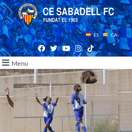
ES
CA
Menu