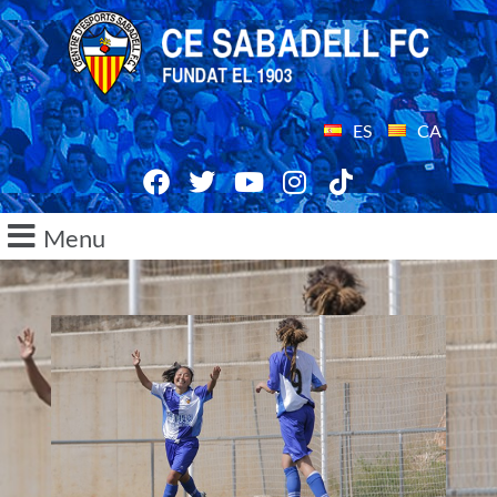
ES
CA
Menu