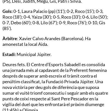
(PS), Desi, Judith, Megu, Gis, Patri i Sílvia.
Gols:
0-1, Laura Palacio (pp) (11’); 0-2, Roco (15’); 0-3,
Roco (18’); 0-4, Yaiza (30’); 0-5, Roco (33’); 0-6, Lilo (50’);
0-7, Debo (60’); 0-8, Lilo (67’); 0-9, Roco (76’); 0-10, Gis
(85’).
Àrbitre
: Xavier Calvo Arandes (Barcelona). Ha
amonestat la local Aida.
Estadi:
Municipal Júpiter.
Deures fets. El Centre d’Esports Sabadell es consolida
una jornada més al capdavant de la Preferent femenina
després de superar amb escreix el tràmit contra el
penúltim classificat, la Fundació Privada Júpiter. Una
nova victòria per deu gols de diferència que suposa
sumar el vuitè triomf consecutiu i seguir amb els quatre
punts de coixí respecte al Sant Pere Pescador en la
vigília del duel que les enfrontarà el pròxim diumenge
(11:45h) a Olímpia.