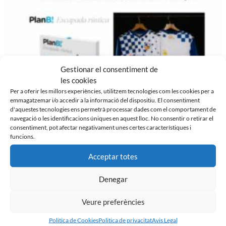
Gestionar el consentiment de
les cookies
Per a oferir les millors experiències, utilitzem tecnologies com les cookies per a
GUANYA UNA ESCAPADA I UNA SAMARRETA
emmagatzemar i/o accedir a la informació del dispositiu. El consentiment
SIGNADA DEL CE SABADELL AMB MOVENTO
d'aquestes tecnologies ens permetrà processar dades com el comportament de
navegació o les identificacions úniques en aquest lloc. No consentir o retirar el
MOTOR
consentiment, pot afectar negativament unes certes característiques i
6 de febrer de 2024
funcions.
Leer más »
Acceptar totes
Denegar
Veure preferències
Politica de Cookies
Politica de privacitat
Avis Legal