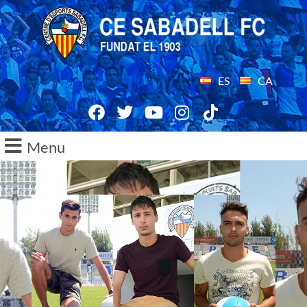
ES
CA
Menu