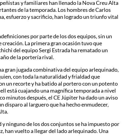
peñistas y familiares han llenado la Nova Creu Alta
ortantes de la temporada. Los hombres de Carlos
, esfuerzo y sacrificio, han logrado un triunfo vital
efiniciones por parte de los dos equipos, sin un
 creación. La primera gran ocasión tuvo que
pichichi del equipo Sergi Estrada ha rematado un
año de la portería rival.
na gran jugada combinativa del equipo arlequinado,
quien, con toda la naturalidad y frialdad que
on un recorte y ha batido al portero con un potento
adell está cuajando una magnífica temporada a nivel
nco minutos después, el CE Júpiter ha dado un aviso
un disparo al larguero que ha hecho enmudecer,
lta.
d y ninguno de los dos conjuntos se ha impuesto por
z, han vuelto a llegar del lado arlequinado. Una