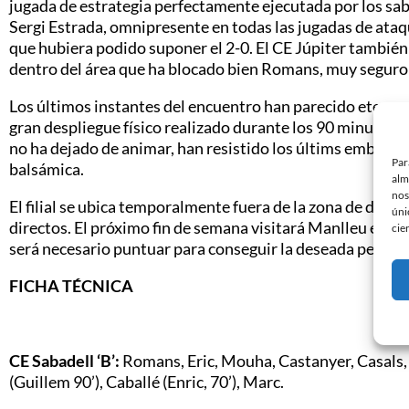
jugada de estrategia perfectamente ejecutada por los sa
Sergi Estrada, omnipresente en todas las jugadas de ata
que hubiera podido suponer el 2-0. El CE Júpiter también
dentro del área que ha blocado bien Romans, muy seguro 
Los últimos instantes del encuentro han parecido eternos
gran despliegue físico realizado durante los 90 minutos 
no ha dejado de animar, han resistido los últims embistes
Par
balsámica.
alm
nos
El filial se ubica temporalmente fuera de la zona de descen
úni
directos. El próximo fin de semana visitará Manlleu en 
cie
será necesario puntuar para conseguir la deseada perma
FICHA TÉCNICA
CE Sabadell ‘B’:
Romans, Eric, Mouha, Castanyer, Casals, Ni
(Guillem 90’), Caballé (Enric, 70’), Marc.