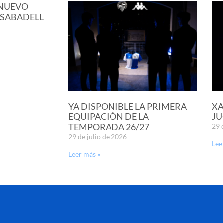
 NUEVO
 SABADELL
YA DISPONIBLE LA PRIMERA
XA
EQUIPACIÓN DE LA
JU
TEMPORADA 26/27
29 
29 de julio de 2026
Lee
Leer más »