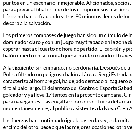
puntos en un escenario inmejorable. Aficionados, socios, 
para apoyar al filial en uno de los compromisos más imp
López no han defraudado y, tras 90 minutos llenos de lucha
de cara a la salvación.
Los primeros compases de juego han sido un cúmulo de ind
dominador claro y con un juego muy trabado en la zona de
esperar hasta el cuarto de hora de partido. El capitán y 
balón muerto en la frontal que se ha ido rozando el traves
A la siguiente, sin embargo, no perdonaría. Después de u
Pol ha filtrado un peligroso balón al área a Sergi Estrada 
caracteriza al hombre gol, ha dejado sentado al zaguero c
tiro al palo largo. El delantero del Centre d’Esports Sab
goleador y ya lleva 17 tantos en la presente campaña. Ci
para navegantes tras engaltar Coro desde fuera del área 
momentáneamente, al público asistente a la Nova Creu A
Las fuerzas han continuado igualadas en la segunda mita
encima del otro, pese a que las mejores ocasiones, otra ve