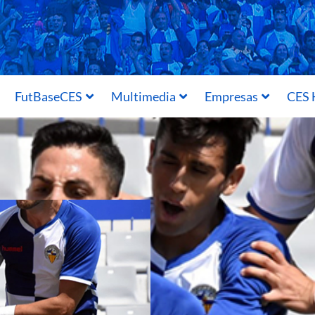
FutBaseCES
Multimedia
Empresas
CES 