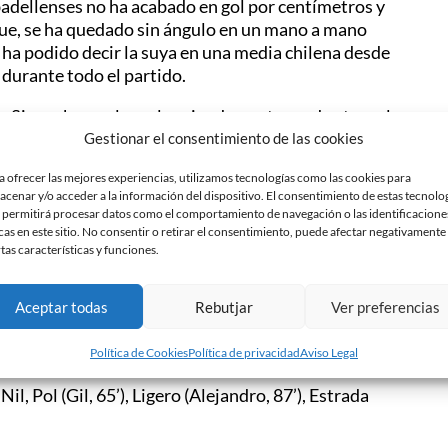
badellenses no ha acabado en gol por centímetros y
que, se ha quedado sin ángulo en un mano a mano
 ha podido decir la suya en una media chilena desde
durante todo el partido.
. Sin embargo, los arlequinados, extenuados tras el
y alentados por una Nova Creu Alta exultante que
Gestionar el consentimiento de las cookies
 del CE Júpiter y han podido celebrar una victoria
a ofrecer las mejores experiencias, utilizamos tecnologías como las cookies para
acenar y/o acceder a la información del dispositivo. El consentimiento de estas tecnolo
 permitirá procesar datos como el comportamiento de navegación o las identificacione
so, a la espera de los resultados de sus rivales
cas en este sitio. No consentir o retirar el consentimiento, puede afectar negativamente
el último compromiso de la temporada 17/18, donde
rtas características y funciones.
nencia en Primera Catalana.
Aceptar todas
Rebutjar
Ver preferencias
Política de Cookies
Política de privacidad
Aviso Legal
l, Pol (Gil, 65’), Ligero (Alejandro, 87’), Estrada