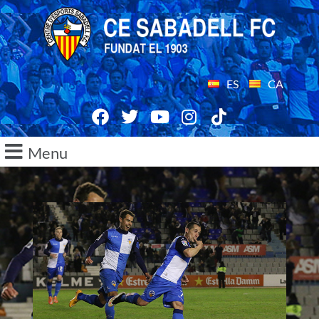
ES
CA
Menu