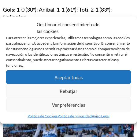
Gols:
1-0 (30″): Aníbal. 1-1 (61″): Toti. 2-1 (83″):
Collantes.
Gestionar el consentimiento de
Árbitro:
Valdés Aller, comitèé castellano-leonés.
las cookies
Amarillas para Toribio, Laguardia.
Para ofrecer las mejores experiencias, utilizamos tecnologías como las cookies
para almacenar y/o acceder a la información del dispositivo. El consentimiento
de estas tecnologías nos permitirá procesar datos como el comportamiento de
Campo:
Nova Creu Alta, 3.113 espectadores.
navegación o las identificaciones únicas en este sitio. No consentir o retirar el
consentimiento, puede afectar negativamente a ciertas características y
funciones.
Aceptar todas
Noticias Relacionadas
Rebutjar
Ver preferencias
Política de Cookies
Política de privacidad
Aviso Legal