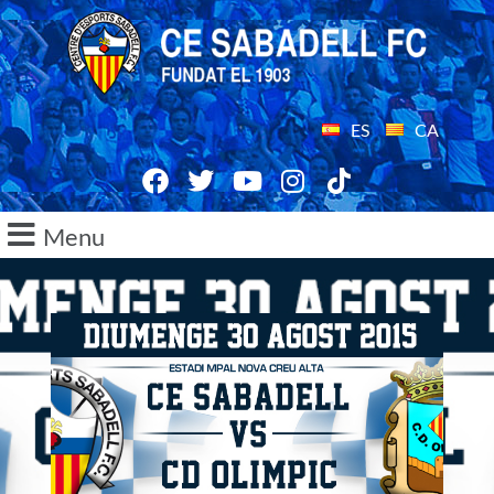
ES
CA
Menu