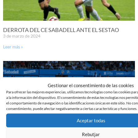
DERROTA DEL CE SABADELL ANTE EL SESTAO
3 de marzo de 2024
Leer más »
Gestionar el consentimiento de las cookies
Para ofrecer las mejores experiencias, utilizamos tecnologías como las cookies pa
a la información del dispositivo. El consentimiento de estas tecnologías nos permi
el comportamiento de navegación o las identificaciones únicas en este sitio. No cons
consentimiento, puede afectar negativamente a ciertas características y funciones.
Aceptar todas
Rebutjar
PREVIA | SESTAO RIVER – CE SABADELL