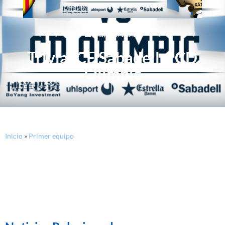
25/08/2015
Trivial CE Sabadell – CD
Olímpic
Inicio
»
Primer equipo