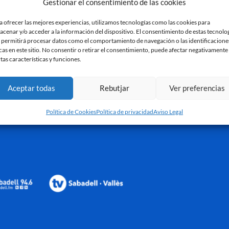
Gestionar el consentimiento de las cookies
l – Cultural
Derrota del CE Sabadell ante el
PREVI
Sestao
2 de ma
a ofrecer las mejores experiencias, utilizamos tecnologías como las cookies para
3 de marzo de 2024
acenar y/o acceder a la información del dispositivo. El consentimiento de estas tecnolo
Leer más
 permitirá procesar datos como el comportamiento de navegación o las identificacione
Leer más »
cas en este sitio. No consentir o retirar el consentimiento, puede afectar negativamente
rtas características y funciones.
Aceptar todas
Rebutjar
Ver preferencias
Política de Cookies
Política de privacidad
Aviso Legal