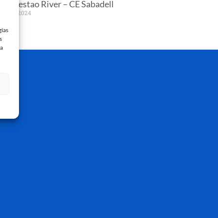
A | Sestao River – CE Sabadell
rzo de 2024
gías
 »
s
 a