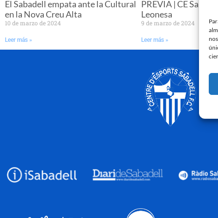
El Sabadell empata ante la Cultural
PREVIA | CE Sabadel
en la Nova Creu Alta
Leonesa
Par
10 de marzo de 2024
9 de marzo de 2024
alm
nos
Leer más »
Leer más »
úni
cie