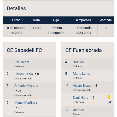
Detalles
Fecha
Hora
Liga
Temporada
Jornada
8 de octubre
17:00
Primera
Temporada
7
de 2023
Federación
2023-2024
CE Sabadell FC
CF Fuenlabrada
5
Pau Resta
4
Sotillos
Defensa
Defensa
6
5
Manu Lama
Carlos Beitia
8
Defensa
Mediocampista
10
7
Antonio Moyano
Álvaro Bravo
8
Centrocampista
21
Mediocampista
11
Dani Nieto
9
Delantero
54'
9
Manel Martínez
19
13
Belman
Delantero
Portero