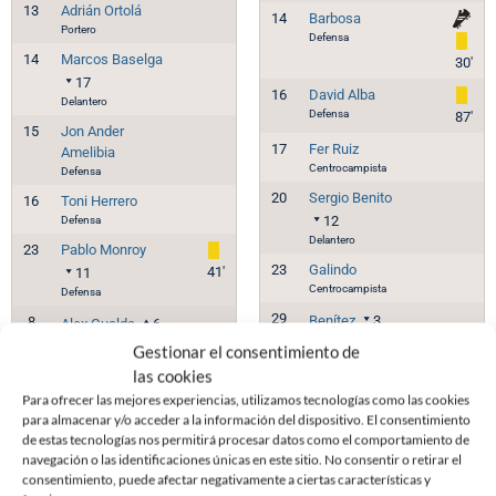
13
Adrián Ortolá
14
Barbosa
Portero
Defensa
14
Marcos Baselga
30'
17
16
David Alba
Delantero
Defensa
87'
15
Jon Ander
17
Fer Ruiz
Amelibia
Centrocampista
Defensa
20
Sergio Benito
16
Toni Herrero
Defensa
12
Delantero
23
Pablo Monroy
23
Galindo
41'
11
Centrocampista
Defensa
29
Benítez
3
8
Alex Gualda
6
Delantero
Centrocampista
Gestionar el consentimiento de
3
Juan Durán
29
11
David Astals
las cookies
Defensa
23
Para ofrecer las mejores experiencias, utilizamos tecnologías como las cookies
Centrocampista
para almacenar y/o acceder a la información del dispositivo. El consentimiento
9
Diego Gómez
de estas tecnologías nos permitirá procesar datos como el comportamiento de
91'
11
17
Vladys Kopotun
navegación o las identificaciones únicas en este sitio. No consentir o retirar el
Delantero
89'
14
consentimiento, puede afectar negativamente a ciertas características y
Delantero
8
Cristóbal