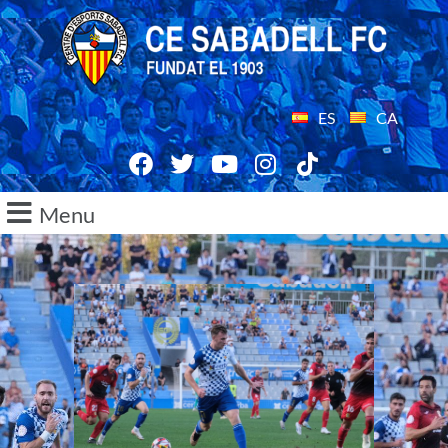
ES
CA
Menu