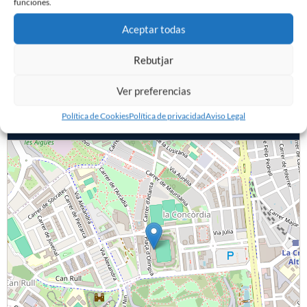
funciones.
Márquez
10
19
Nando García
Centrocampista
9
Aceptar todas
Mediocampista
12
Buer
20
Centrocampista
Rebutjar
Ver preferencias
Ground
Política de Cookies
Política de privacidad
Aviso Legal
Nova Creu Alta