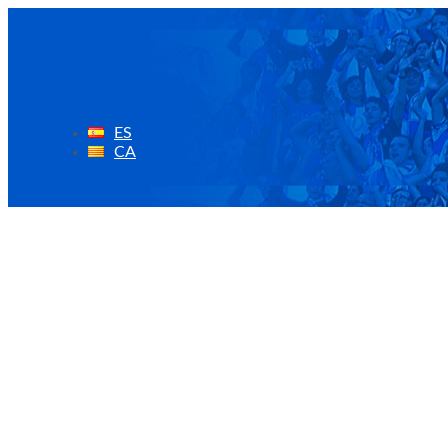
Ir
al
contenido
ES
CA